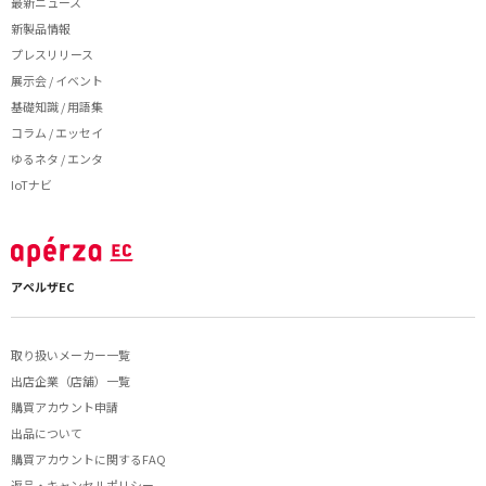
最新ニュース
新製品情報
プレスリリース
展示会 / イベント
基礎知識 / 用語集
コラム / エッセイ
ゆるネタ / エンタ
IoTナビ
アペルザEC
取り扱いメーカー一覧
出店企業（店舗）一覧
購買アカウント申請
出品について
購買アカウントに関するFAQ
返品・キャンセルポリシー