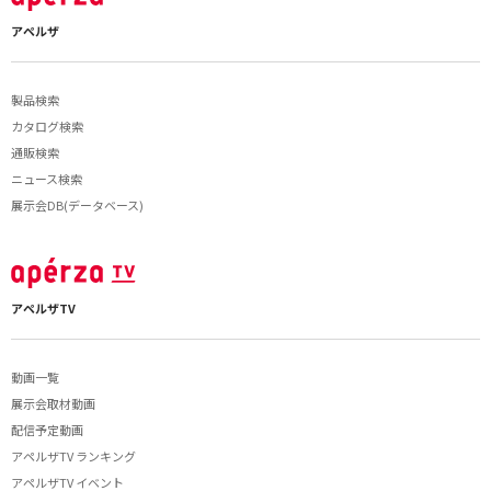
アペルザ
製品検索
カタログ検索
通販検索
ニュース検索
展示会DB(データベース)
アペルザTV
動画一覧
展示会取材動画
配信予定動画
アペルザTV ランキング
アペルザTV イベント