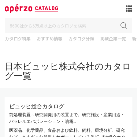
カタログ特集
おすすめ情報
カタログ分類
掲載企業一覧
新
日本ビュッヒ株式会社のカタロ
グ一覧
ビュッヒ総合カタログ
前処理装置～研究開発用の装置まで。研究施設・産業用途・
パラレルエバポレーション・噴霧...
医薬品、化学薬品、食品および飲料、飼料、環境分析、研究
など、さまざまな業界をサポートしているBUCHI社総合カタ