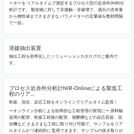
ーターを リアルタイムで測定するプロセス型の近赤外(NIR)分
析計です。 製造物に対して非接触・非破壊で、成分の含有量
から物性値までさまざまな パラメーターの定量値を数秒間隔
で一括...
溶媒抽出装置
抽出工程を効率化したソリューションカタログのご案内で
す。
プロセス近赤外分析計NIR-Onlineによる製造工
程のリア...
乾燥、混合、反応工程をオンラインでリアルタイム監視！
〜オンライン分析による効率的な工程管理の実現に〜 原料輸
送用の配管、乾燥工程後の配管、発酵槽などの反応容器、混
合機など さまざまな工程に取り付け可能で、サンプルをリア
ルタイムかつ連続的に 監視できます。サンプルの抜き取りが