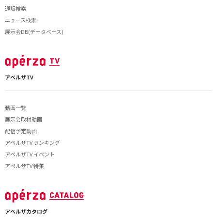
通販検索
ニュース検索
展示会DB(データベース)
アペルザTV
動画一覧
展示会取材動画
配信予定動画
アペルザTV ランキング
アペルザTV イベント
アペルザTV 特集
アペルザカタログ