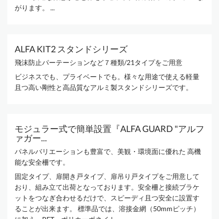
がります。 ...
ALFA KIT2 スタンドシリーズ
飛沫防止パーテーションなど７種類/21タイプをご用意
ビジネスでも、プライベートでも。様々な用途で使える軽量
且つ高い剛性と高品質なアルミ製スタンドシリーズです。
モジュラー式で簡単設置『ALFA GUARD "アルフ
ァガー...
パネルバリエーションも豊富で、美観・環境面に優れた 高機
能な安全柵です。
固定タイプ、扉開き戸タイプ、扉吊り戸タイプをご用意して
おり、組み立て出荷となっております。安全柵と接続ブラケ
ットをつなぎ合わせるだけで、スピーディ且つ安全に設置す
ることが出来ます。 標準品では、溶接金網（50mmピッチ）