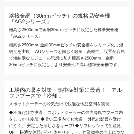
溶接金網（30mmピッチ）の規格品安全柵
『AG2シリーズ』
柵高さ2500mmで金網30ｍｍピッチに設定した標準安全柵
『AG2シリーズ』
柵高さ2500mm, 金網30mmピッチの安全柵をシリーズ化し短
納期を実現！ AGシリーズと同じく軽量、高剛性、設置が容易
で短納期なモジュール思想に加え柵高さ2500mm、金網
30mmピッチに設定し、より安全性の高い標準安全柵です。
工場内の暑さ対策・熱中症対策に最適！ アル
ファブースで「冷却...
スポットクーラーの冷気だけで快適な休憩空間を実現!
◆冷気だけで快適 スポットクーラーの強力冷風でブース内
をしっかり冷却! ◆暑い工場内でも快適 外気の影響を受け
にくく、 安定した涼しさをキープ! ◆リフレッシュで生産性
UP 快適な休憩が心と体をリセット。作業効率の向上につな