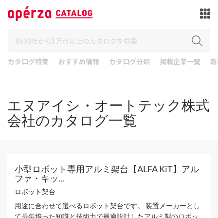
カタログ特集
おすすめ情報
カタログ分類
掲載企業一覧
新
エヌアイシ・オートテック株式
会社のカタログ一覧
小型ロボット専用アルミ架台【ALFA KiT】アル
ファ・キッ...
ロボット架台
用途に合わせて選べるロボット架台です。 装置メーカーとし
て長年培った知識と技術力で最適設計したアルミ製のロボッ