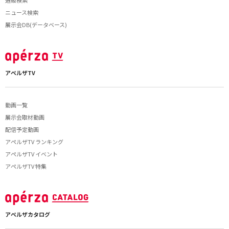
通販検索
ニュース検索
展示会DB(データベース)
アペルザTV
動画一覧
展示会取材動画
配信予定動画
アペルザTV ランキング
アペルザTV イベント
アペルザTV 特集
アペルザカタログ