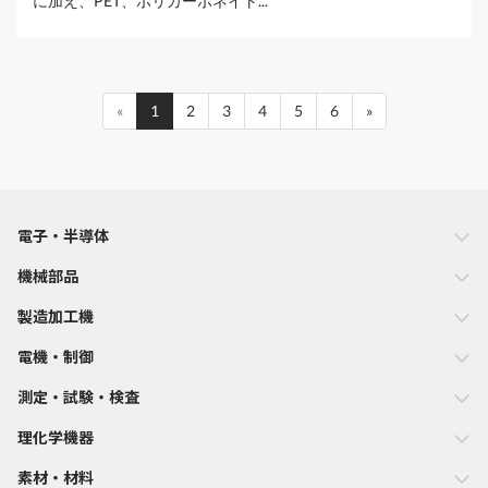
に加え、PET、ポリカーボネイト...
«
1
2
3
4
5
6
»
電子・半導体
機械部品
製造加工機
電機・制御
測定・試験・検査
理化学機器
素材・材料