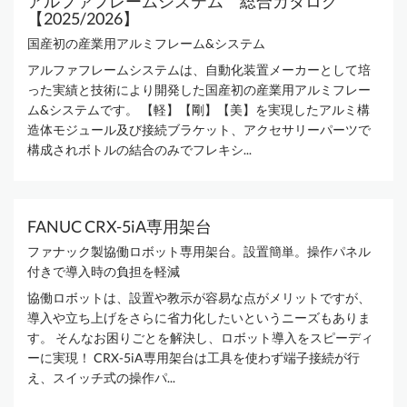
アルファフレームシステム 総合カタログ
【2025/2026】
国産初の産業用アルミフレーム&システム
アルファフレームシステムは、自動化装置メーカーとして培
った実績と技術により開発した国産初の産業用アルミフレー
ム&システムです。 【軽】【剛】【美】を実現したアルミ構
造体モジュール及び接続ブラケット、アクセサリーパーツで
構成されボトルの結合のみでフレキシ...
FANUC CRX-5iA専用架台
ファナック製協働ロボット専用架台。設置簡単。操作パネル
付きで導入時の負担を軽減
協働ロボットは、設置や教示が容易な点がメリットですが、
導入や立ち上げをさらに省力化したいというニーズもありま
す。 そんなお困りごとを解決し、ロボット導入をスピーディ
ーに実現！ CRX-5iA専用架台は工具を使わず端子接続が行
え、スイッチ式の操作パ...