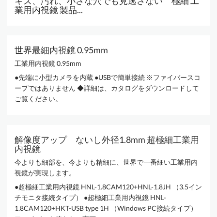
キズ、汚れ、小さな穴でも見逃さない 極細 工
業用内視鏡 製品...
世界最細内視鏡 0.95mm
工業用内視鏡 0.95mm
●先端に小型カメラを内蔵 ●USBで簡単接続 ※ファイバースコ
ープではありません ◆詳細は、カタログをダウンロードして
ご覧ください。
解像度アップ ないし外径1.8mm 超極細工業用
内視鏡
今よりも細部を、今よりも精細に、世界で一番細い工業用内
視鏡が実現します。
●超極細工業用内視鏡 HNL-1.8CAM120+HNL-1.8JH （3.5イン
チモニタ接続タイプ） ●超極細工業用内視鏡 HNL-
1.8CAM120+HKT-USB type 1H （Windows PC接続タイプ）