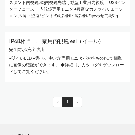
スタント内視鏡 SQ内視鏡先端可動型工業用内視鏡 USBイン
ターフェース 内視鏡専用モニタ ●豊富なカメラバリエーシ
ョン 広角・望遠/ピントの近距離・遠距離の合わせて4タイ...
IP68相当 工業用内視鏡 eel（イール）
完全防水/完全防油
●明るいLED ●選べる使い方 専用モニタがお持ちのPCで簡単
に画像の確認ができます。 ◆詳細は、カタログをダウンロー
ドしてご覧ください。
«
1
»