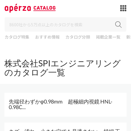
カタログ特集
おすすめ情報
カタログ分類
掲載企業一覧
新
株式会社SPIエンジニアリング
のカタログ一覧
先端径わずかφ0.98mm 超極細内視鏡 HNL-
0.98C...