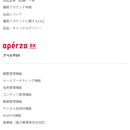
出店企業（店舗）一覧
購買アカウント申請
出品について
購買アカウントに関するFAQ
返品・キャンセルポリシー
アペルザDX
顧客管理機能
メールマーケティング機能
名刺管理機能
コンテンツ管理機能
動画管理機能
デジタル招待状機能
WebFAX機能
電帳箱（電子帳簿保存法対応）