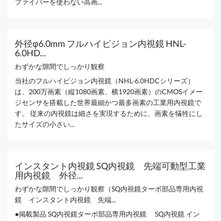
ファイバーを使わない高画...
外径φ6.0mm フルハイビジョン内視鏡 HNL-
6.0HD...
わずかな隙間でしっかり観察
当社のフルハイビジョン内視鏡（NHL-6.0HDCシリーズ）
は、200万画素（縦1080画素、横1920画素）のCMOSイメー
ジセンサを搭載した世界最細かつ最多画素の工業用内視鏡で
す。 従来の内視鏡は細さを実現するために、画素を犠牲にし
たサイズの小さい...
インスタント内視鏡 SQ内視鏡 先端可動型工業
用内視鏡 外径...
わずかな隙間でしっかり観察（SQ内視鏡ターボ部品専用内視
鏡 インスタント内視鏡 先端...
●掲載製品 SQ内視鏡ターボ部品専用内視鏡 SQ内視鏡 イン